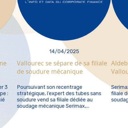
14/04/2025
une
Vallourec se sépare de sa filiale
Aldeb
de soudure mécanique
Vallo
r 3
Poursuivant son recentrage
Serima
pe :
stratégique, l’expert des tubes sans
filiale
ié
soudure vend sa filiale dédiée au
soudag
soudage mécanique Serimax,...