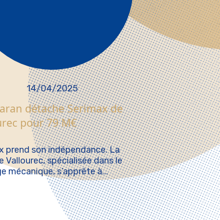
14/04/2025
aran détache Serimax de
urec pour 79 M€
x prend son indépendance. La
 de Vallourec, spécialisée dans le
e mécanique, s’apprête à...